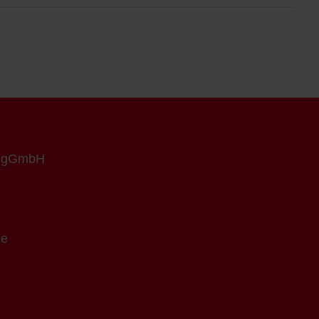
n gGmbH
de