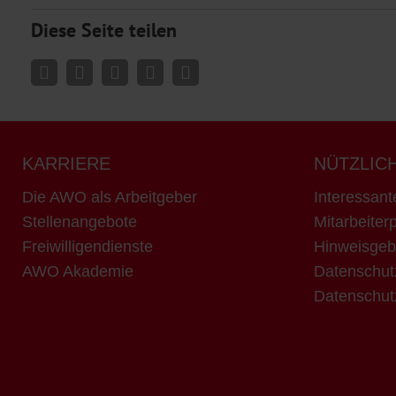
Diese Seite teilen
KARRIERE
NÜTZLIC
Die AWO als Arbeitgeber
Interessant
Stellenangebote
Mitarbeiterp
Freiwilligendienste
Hinweisgeb
AWO Akademie
Datenschut
Datenschut