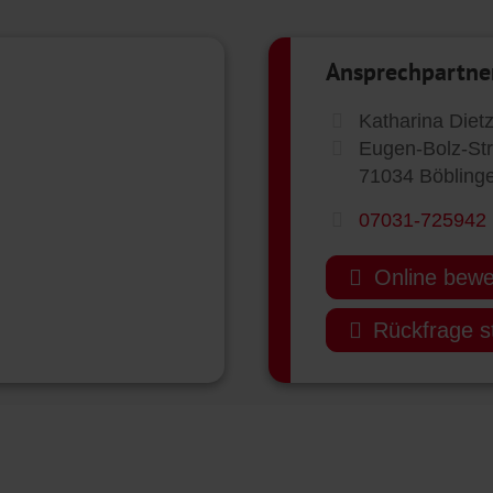
Ansprechpartne
Katharina Diet
Eugen-Bolz-St
71034 Böbling
07031-725942
Online bew
Rückfrage st