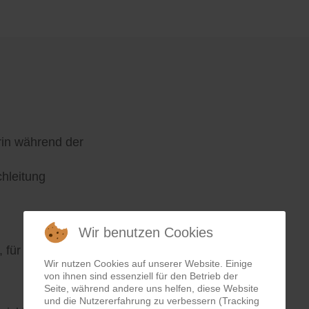
rin während der
chleitung
Wir benutzen Cookies
 für das Schuljahr
Wir nutzen Cookies auf unserer Website. Einige
von ihnen sind essenziell für den Betrieb der
Seite, während andere uns helfen, diese Website
und die Nutzererfahrung zu verbessern (Tracking