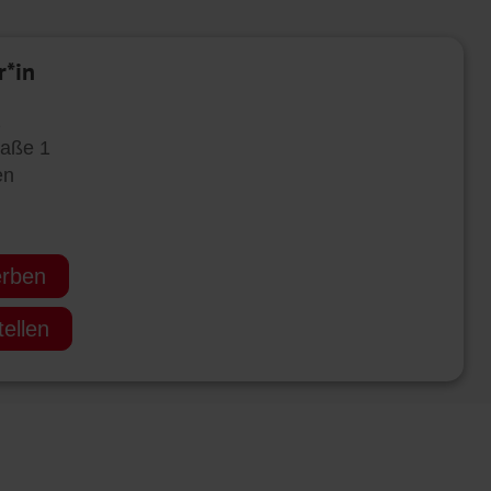
r*in
z
raße 1
en
erben
ellen