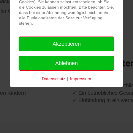
wicklung
Cookies). Sie können selbst entscheiden, ob Sie
die Cookies zulassen möchten. Bitte beachten Sie,
ller Grundschule in
dass bei einer Ablehnung womöglich nicht mehr
alle Funktionalitäten der Seite zur Verfügung
stehen.
Akzeptieren
Was wir biete
Ablehnen
Datenschutz
|
Impressum
✓ fachspezifische Fortbi
ren Kindern
✓ Ein betriebliches Gesu
✓ Einbindung in ein wert