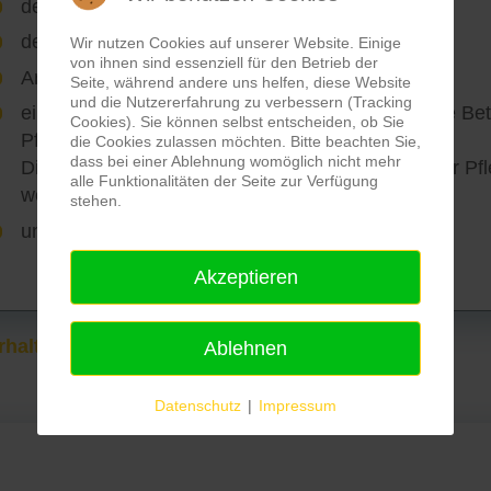
der Körperpflege
dem Essen und Trinken
Wir nutzen Cookies auf unserer Website. Einige
von ihnen sind essenziell für den Betrieb der
Arzt- oder Therapiebesuchen
Seite, während andere uns helfen, diese Website
und die Nutzererfahrung zu verbessern (Tracking
einer stundenweisen Betreuung (auch zusätzliche Be
Cookies). Sie können selbst entscheiden, ob Sie
Pflegeversicherungsgesetz.
die Cookies zulassen möchten. Bitte beachten Sie,
dass bei einer Ablehnung womöglich nicht mehr
Diese Leistung kann auch bei Nichtvorliegen einer Pf
alle Funktionalitäten der Seite zur Verfügung
werden)
stehen.
und mehr (bitte kontaktieren Sie den MSD)
Akzeptieren
halten Sie hier.
Ablehnen
Datenschutz
|
Impressum