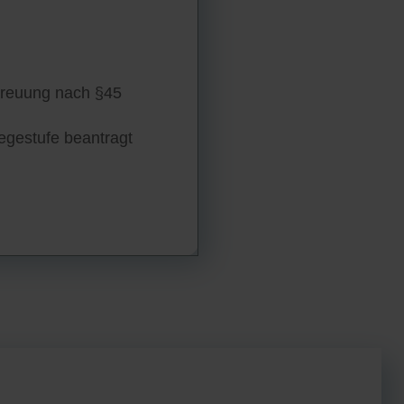
treuung nach §45
legestufe beantragt