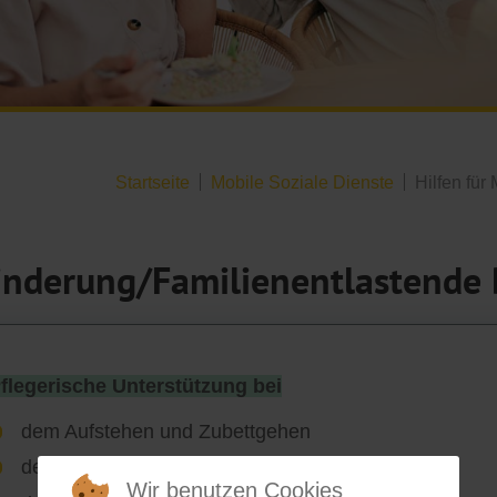
Startseite
Mobile Soziale Dienste
Hilfen für
inderung/Familienentlastende 
flegerische Unterstützung bei
dem Aufstehen und Zubettgehen
dem An- und Auskleiden
Wir benutzen Cookies