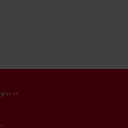
n gGmbH
de