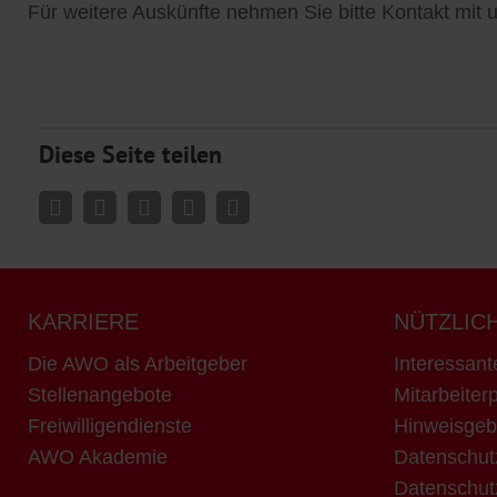
Für weitere Auskünfte nehmen Sie bitte Kontakt mit u
Diese Seite teilen
KARRIERE
NÜTZLIC
Die AWO als Arbeitgeber
Interessant
Stellenangebote
Mitarbeiterp
Freiwilligendienste
Hinweisgeb
AWO Akademie
Datenschut
Datenschut