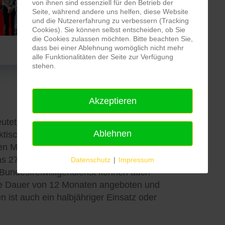
von ihnen sind essenziell für den Betrieb der
Seite, während andere uns helfen, diese Website
und die Nutzererfahrung zu verbessern (Tracking
Cookies). Sie können selbst entscheiden, ob Sie
die Cookies zulassen möchten. Bitte beachten Sie,
dass bei einer Ablehnung womöglich nicht mehr
alle Funktionalitäten der Seite zur Verfügung
stehen.
Akzeptieren
utet Folgendes: Das FSJ/der BFD bei
Ablehnen
tischen Einsatz im sozialen Bereich
eren Menschen) mit 25 begleitenden
das 27. Lebensjahr noch nicht vollendet
Datenschutz
|
Impressum
Bundesfreiwilligendienst können auch
ine Dauer von 12 Monaten angeboten und
 ist auch ein halbjähriger Einsatz oder