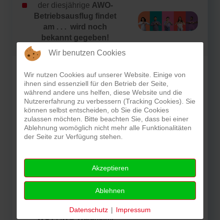
der diesjährige
AWO-
Betriebsausflug findet
am . . . wird noch
bekannt gegeben!
Wir benutzen Cookies
Zur Eröffnung der
Wir nutzen Cookies auf unserer Website. Einige von
Kinderstadtranderholung
ihnen sind essenziell für den Betrieb der Seite,
im AWO Waldheim findet
während andere uns helfen, diese Website und die
traditionell
Nutzererfahrung zu verbessern (Tracking Cookies). Sie
das
AWO
können selbst entscheiden, ob Sie die Cookies
zulassen möchten. Bitte beachten Sie, dass bei einer
SOMMERFEST
, am
Ablehnung womöglich nicht mehr alle Funktionalitäten
Sonntag, den 2.
der Seite zur Verfügung stehen.
August 2026 ab 14:OO
Uhr
statt.
Für kulinarische
Akzeptieren
Verpflegung,
Spielangebote für
Ablehnen
Kinder und musikalische
Begleitung ist gesorgt!
Datenschutz
|
Impressum
WO?
AWO Waldheim,