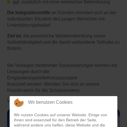
ggf. zusätzlich mit einer seelischen Behinderung
Die Integrationshilfe
an Schulen orientiert sich an der
individuellen Situation des jungen Menschen mit
Unterstützungsbedarf.
Ziel ist,
die persönliche Weiterentwicklung sowie
Selbstständigkeit und die damit verbundene Teilhabe zu
fördern.
Bei Vorliegen bestimmter Voraussetzungen können die
Leistungen durch die
Eingliederungshilfe/Kreissozialamt
finanziert werden. Wenden Sie sich an unsere
Koordinatorin für die Schulassistenz.
Wir beraten Sie gerne.
Wir benutzen Cookies
Wir nutzen Cookies auf unserer Website. Einige von
ihnen sind essenziell für den Betrieb der Seite,
während andere uns helfen, diese Website und die