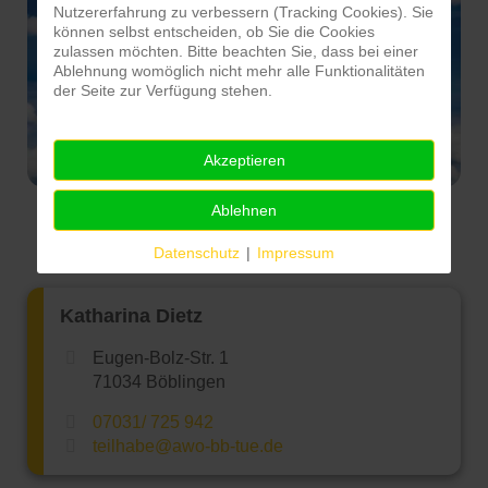
Nutzererfahrung zu verbessern (Tracking Cookies). Sie
können selbst entscheiden, ob Sie die Cookies
zulassen möchten. Bitte beachten Sie, dass bei einer
Ablehnung womöglich nicht mehr alle Funktionalitäten
der Seite zur Verfügung stehen.
Akzeptieren
Ablehnen
Datenschutz
|
Impressum
Katharina Dietz
Eugen-Bolz-Str. 1
71034 Böblingen
07031/ 725 942
teilhabe@awo-bb-tue.de