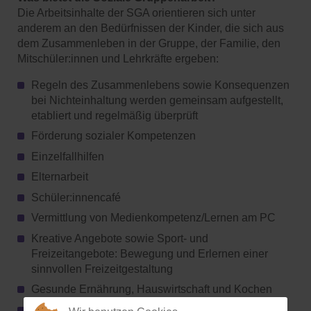
Die Arbeitsinhalte der SGA orientieren sich unter
anderem an den Bedürfnissen der Kinder, die sich aus
dem Zusammenleben in der Gruppe, der Familie, den
Mitschüler:innen und Lehrkräfte ergeben:
Regeln des Zusammenlebens sowie Konsequenzen
bei Nichteinhaltung werden gemeinsam aufgestellt,
etabliert und regelmäßig überprüft
Förderung sozialer Kompetenzen
Einzelfallhilfen
Elternarbeit
Schüler:innencafé
Vermittlung von Medienkompetenz/Lernen am PC
Kreative Angebote sowie Sport- und
Freizeitangebote: Bewegung und Erlernen einer
sinnvollen Freizeitgestaltung
Gesunde Ernährung, Hauswirtschaft und Kochen
Hausaufgabenbetreuung