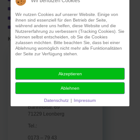
Wir benutzen Cookies
Geschlechtsspezifische Angebote
Wir nutzen Cookies auf unserer Website. Einige von
Gemeinwesenorientierte Projekte
ihnen sind essenziell für den Betrieb der Seite,
während andere uns helfen, diese Website und die
Präventionsprojekte
Nutzererfahrung zu verbessern (Tracking Cookies). Sie
können selbst entscheiden, ob Sie die Cookies
Kontakt:
zulassen möchten. Bitte beachten Sie, dass bei einer
Ablehnung womöglich nicht mehr alle Funktionalitäten
der Seite zur Verfügung stehen.
Samantha
Rockwell, Willi
Eisenhardt,
Akzeptieren
Julia
(von
Sperandio
Ablehnen
li.:)
Pestalozzischule
Datenschutz
|
Impressum
Bahnhofstr. 69
71229 Leonberg
Tel.:
0173 – 79 43