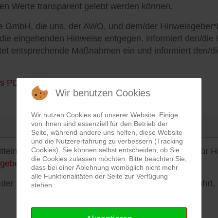
len Werte transparent gelebt werden können.
e GmbH, die uns, der AWO, und dem/der Hinweisgeber*in
t die eingehenden Hinweise entgegen, informiert den/di
eitet entsprechende Maßnahmen ein und informiert den/d
ls PDF DATEI
Wir benutzen Cookies
Wir nutzen Cookies auf unserer Website. Einige
von ihnen sind essenziell für den Betrieb der
Seite, während andere uns helfen, diese Website
und die Nutzererfahrung zu verbessern (Tracking
Cookies). Sie können selbst entscheiden, ob Sie
teln, lesen Sie bitte die Datenschutzinformationen für 
die Cookies zulassen möchten. Bitte beachten Sie,
sgeber/
dass bei einer Ablehnung womöglich nicht mehr
alle Funktionalitäten der Seite zur Verfügung
, der zur Eingabemaske des Hinweisgebersystems führt, 
stehen.