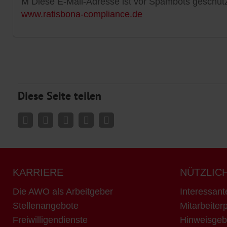
M
Diese E-Mail-Adresse ist vor Spambots geschütz
www.ratisbona-compliance.de
Diese Seite teilen
KARRIERE
NÜTZLIC
Die AWO als Arbeitgeber
Interessant
Stellenangebote
Mitarbeiterp
Freiwilligendienste
Hinweisgeb