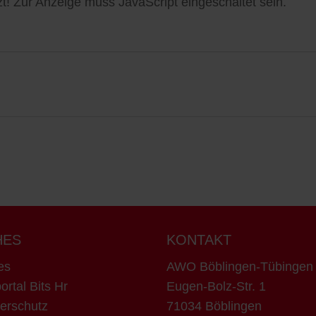
t! Zur Anzeige muss JavaScript eingeschaltet sein.
HES
KONTAKT
es
AWO Böblingen-Tübinge
ortal Bits Hr
Eugen-Bolz-Str. 1
erschutz
71034 Böblingen