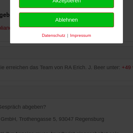
Akzeptieren
bgeben?
Ablehnen
liance.de/start/
Datenschutz
|
Impressum
ie erreichen das Team von RA Erich. J. Beer unter:
+49 
 Gespräch abgeben?
ce GmbH, Trothengasse 5, 93047 Regensburg