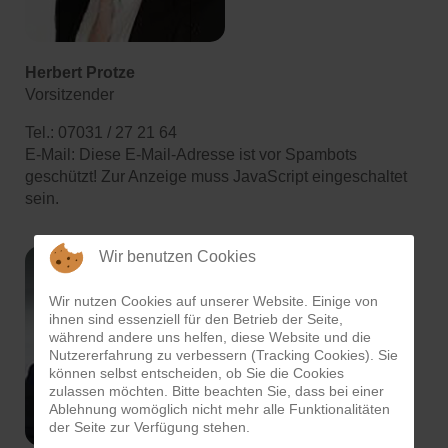
Herbert Protze
Vorsitzender
Tel.: 07031 / 27 21 64
E-Mail:
Diese E-Mail-Adresse ist vor Spambots
geschützt! Zur Anzeige muss JavaScript eingeschaltet
sein.
Wir benutzen Cookies
Wir nutzen Cookies auf unserer Website. Einige von
ihnen sind essenziell für den Betrieb der Seite,
während andere uns helfen, diese Website und die
Nutzererfahrung zu verbessern (Tracking Cookies). Sie
können selbst entscheiden, ob Sie die Cookies
zulassen möchten. Bitte beachten Sie, dass bei einer
Ablehnung womöglich nicht mehr alle Funktionalitäten
der Seite zur Verfügung stehen.